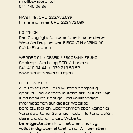
info@ba-storen.ch
041 440 36 36
MWST-Nr.
CHE-223.772.089
Firmennummer
CH
E
-
223.772.089
COPYRIGHT
Das Copyright für sämtliche Inhalte dieser
Website liegt bei
der
BISCONTIN ARRIMO AG
,
Guido Biscontin
.
WEBDESIGN / GRAFIK / PROGRAMMIERUNG
Schlegel Werbung SGD / Luzern
041 410 04 44 / 079 218 50 52
www.schlegelwerbung.ch
DISCLAIMER
Alle Texte und Links wurden sorgfältig
geprüft und werden laufend aktualisiert. Wir
sind bemüht, richtige und vollständige
Informationen auf dieser Website
bereitzustellen, übernehmen aber keinerlei
Verantwortung, Garantien oder Haftung dafür,
dass die durch diese Website
bereitgestellten Informationen, richtig,
vollständig oder aktuell sind. Wir behalten